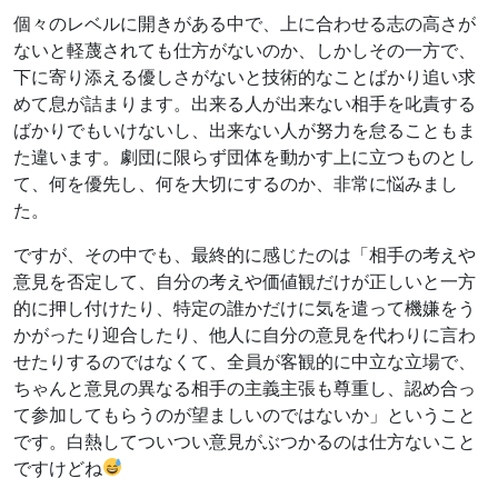
個々のレベルに開きがある中で、上に合わせる志の高さが
ないと軽蔑されても仕方がないのか、しかしその一方で、
下に寄り添える優しさがないと技術的なことばかり追い求
めて息が詰まります。出来る人が出来ない相手を叱責する
ばかりでもいけないし、出来ない人が努力を怠ることもま
た違います。劇団に限らず団体を動かす上に立つものとし
て、何を優先し、何を大切にするのか、非常に悩みまし
た。
ですが、その中でも、最終的に感じたのは「相手の考えや
意見を否定して、自分の考えや価値観だけが正しいと一方
的に押し付けたり、特定の誰かだけに気を遣って機嫌をう
かがったり迎合したり、他人に自分の意見を代わりに言わ
せたりするのではなくて、全員が客観的に中立な立場で、
ちゃんと意見の異なる相手の主義主張も尊重し、認め合っ
て参加してもらうのが望ましいのではないか」ということ
です。白熱してついつい意見がぶつかるのは仕方ないこと
ですけどね