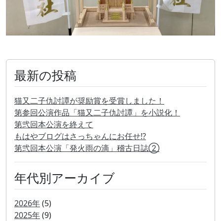
最新の投稿
猫又二子仇討譚が奨励賞を受賞しました！
第参回公演作品「猫又二子仇討譚」を小説化！
第弐回本公演を終えて
もはやブログはさっちゃんにお任せ!?
第弐回本公演「発火雨の滴」稽古日誌②
年代別アーカイブ
2026年
(5)
2025年
(9)