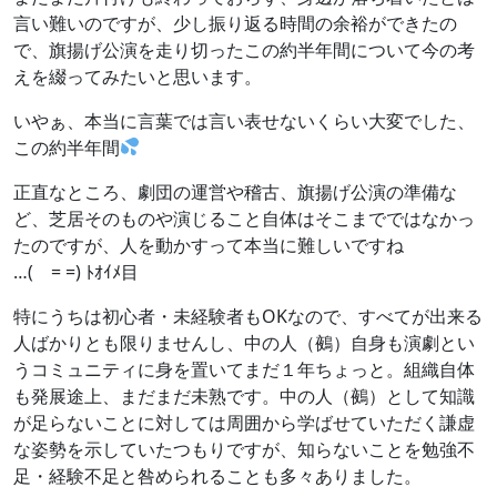
言い難いのですが、少し振り返る時間の余裕ができたの
で、旗揚げ公演を走り切ったこの約半年間について今の考
えを綴ってみたいと思います。
いやぁ、本当に言葉では言い表せないくらい大変でした、
この約半年間
正直なところ、劇団の運営や稽古、旗揚げ公演の準備な
ど、芝居そのものや演じること自体はそこまでではなかっ
たのですが、人を動かすって本当に難しいですね
…( = =) ﾄｵｲﾒ目
特にうちは初心者・未経験者もOKなので、すべてが出来る
人ばかりとも限りませんし、中の人（鵺）自身も演劇とい
うコミュニティに身を置いてまだ１年ちょっと。組織自体
も発展途上、まだまだ未熟です。中の人（鵺）として知識
が足らないことに対しては周囲から学ばせていただく謙虚
な姿勢を示していたつもりですが、知らないことを勉強不
足・経験不足と咎められることも多々ありました。