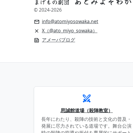
あとみよそわか
まげもの劇団
© 2024-
2026
info@atomiyosowaka.net
mail
X（@ato_miyo_sowaka）
close
アメーバブログ
news
swords
思誠館道場（殺陣教室）
長年にわたり、殺陣の技術と文化の普及・
発展に尽力されている道場です。舞台公演
時の殺陣の指導や振付を専属的にサポート