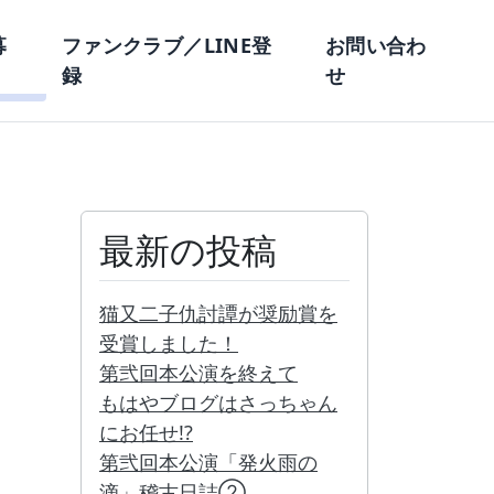
募
ファンクラブ／LINE登
お問い合わ
録
せ
最新の投稿
猫又二子仇討譚が奨励賞を
受賞しました！
第弐回本公演を終えて
もはやブログはさっちゃん
にお任せ!?
第弐回本公演「発火雨の
滴」稽古日誌②