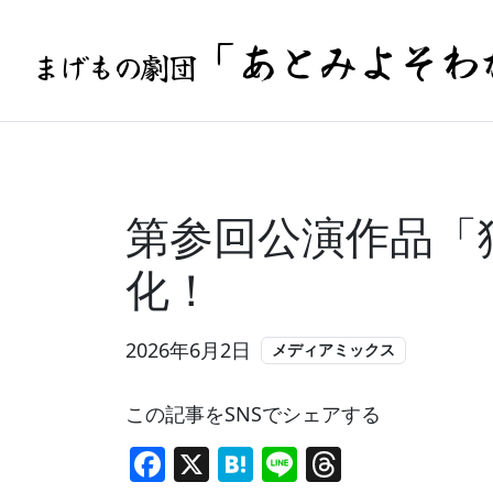
「あとみよそわ
まげもの劇団
第参回公演作品「
化！
2026年6月2日
メディアミックス
この記事をSNSでシェアする
Facebook
X
Hatena
Line
Threads