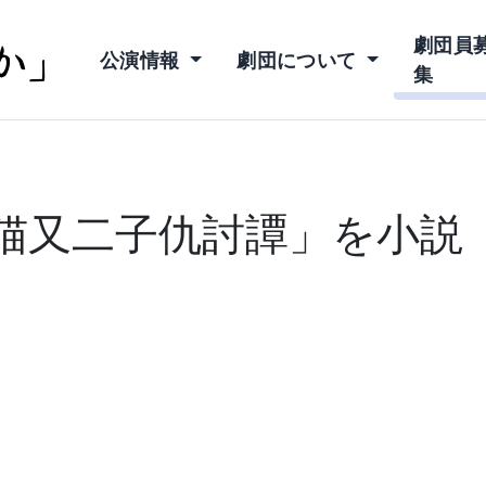
か」
劇団員
公演情報
劇団について
集
猫又二子仇討譚」を小説