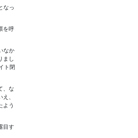
となっ
票を呼
いなか
りまし
イト閉
て、な
いえ、
たよう
露目す