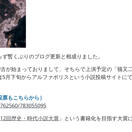
らず暫くぶりのブログ更新と相成りました。
稽古が始まっておりまして、そちらで上演予定の「猫又
は5月下旬からアルファポリスという小説投稿サイトに
投票もこちらから）
03762560/783055095
12回歴史・時代小説大賞
」という書籍化を目指す大賞