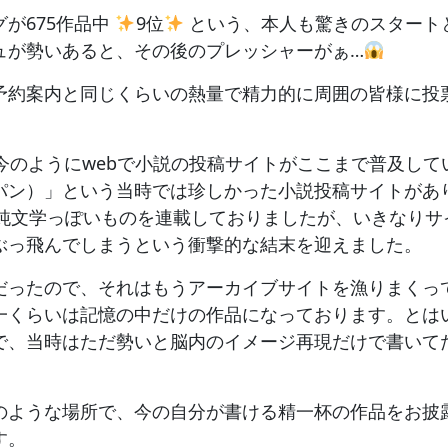
が675作品中
9位
という、本人も驚きのスタート
ュが勢いあると、その後のプレッシャーがぁ…
予約案内と同じくらいの熱量で精力的に周囲の皆様に投
今のようにwebで小説の投稿サイトがここまで普及して
パン）」という当時では珍しかった小説投稿サイトがあ
純文学っぽいものを連載しておりましたが、いきなりサ
ぶっ飛んでしまうという衝撃的な結末を迎えました。
だったので、それはもうアーカイブサイトを漁りまくっ
一くらいは記憶の中だけの作品になっております。とは
で、当時はただ勢いと脳内のイメージ再現だけで書いて
のような場所で、今の自分が書ける精一杯の作品をお披
す。