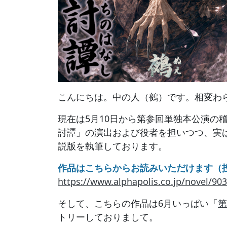
こんにちは。中の人（鵺）です。相変わ
現在は5月10日から第参回単独本公演の
討譚」の演出および役者を担いつつ、実
説版を執筆しております。
作品はこちらからお読みいただけます（
https://www.alphapolis.co.jp/novel/9
そして、こちらの作品は6月いっぱい「
第
トリーしておりまして。