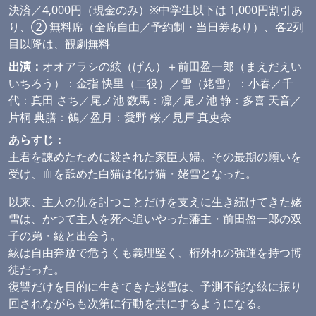
決済／4,000円（現金のみ）※中学生以下は 1,000円割引あ
り、② 無料席（全席自由／予約制・当日券あり）、各2列
目以降は、観劇無料
出演：
オオアラシの絃（げん）＋前田盈一郎（まえだえい
いちろう）：金指 快里（二役）／雪（姥雪）：小春／千
代：真田 さち／尾ノ池 数馬：凜／尾ノ池 静：多喜 天音／
片桐 典膳：鵺／盈月：愛野 桜／見戸 真吏奈
あらすじ：
主君を諫めたために殺された家臣夫婦。その最期の願いを
受け、血を舐めた白猫は化け猫・姥雪となった。
以来、主人の仇を討つことだけを支えに生き続けてきた姥
雪は、かつて主人を死へ追いやった藩主・前田盈一郎の双
子の弟・絃と出会う。
絃は自由奔放で危うくも義理堅く、桁外れの強運を持つ博
徒だった。
復讐だけを目的に生きてきた姥雪は、予測不能な絃に振り
回されながらも次第に行動を共にするようになる。