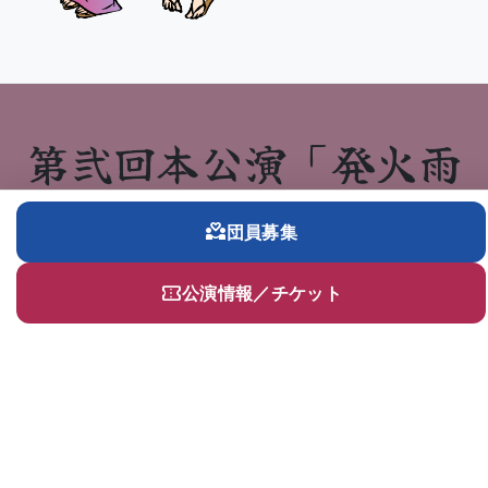
第弐回本公演「発火雨
の滴」アルバム
partner_heart
団員募集
Videos and Photos
confirmation_number
公演情報／チケット
2026年3月20日～22日、第弐回本公演「発火雨の滴」は無
事に終演いたしました。ご来場くださいました皆様、本当
にありがとうございました。