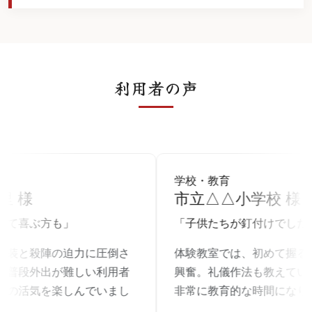
利用者の声
設
学校・教育
里 様
市立△△小学校 様
して喜ぶ方も」
「子供たちが釘付けでした
衣装と殺陣の迫力に圧倒さ
体験教室では、初めて握る
。普段外出が難しい利用者
興奮。礼儀作法も教えてい
戸の活気を楽しんでいまし
非常に教育的な時間になり