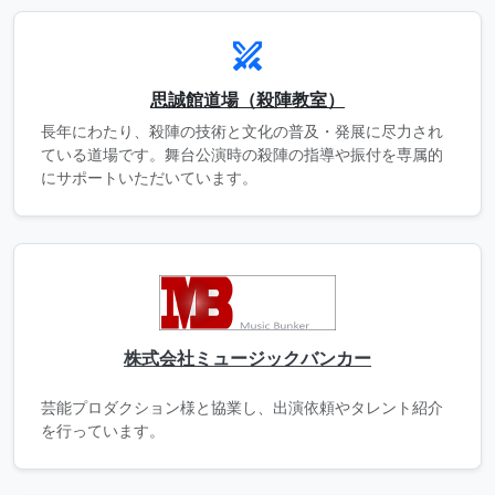
swords
思誠館道場（殺陣教室）
長年にわたり、殺陣の技術と文化の普及・発展に尽力され
ている道場です。舞台公演時の殺陣の指導や振付を専属的
にサポートいただいています。
株式会社ミュージックバンカー
芸能プロダクション様と協業し、出演依頼やタレント紹介
を行っています。