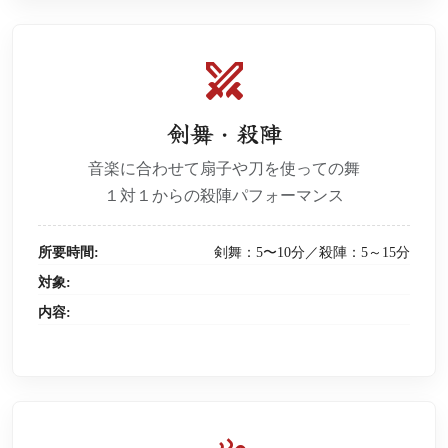
swords
剣舞・殺陣
音楽に合わせて扇子や刀を使っての舞
１対１からの殺陣パフォーマンス
所要時間:
剣舞：5〜10分／殺陣：5～15分
対象:
内容: