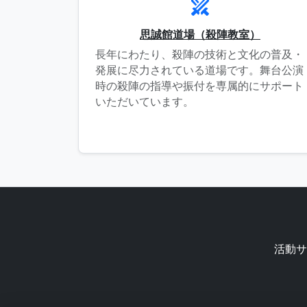
swords
思誠館道場（殺陣教室）
長年にわたり、殺陣の技術と文化の普及・
発展に尽力されている道場です。舞台公演
時の殺陣の指導や振付を専属的にサポート
いただいています。
活動サ