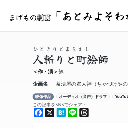
「あとみよそわ
まげもの劇団
ひときりとまちえし
人斬りと町絵師
＜作・演＞
鵺
企画名
茶漬屋の盗人神（ちゃづけやの
映像作品
オーディオ（音声）ドラマ
YouTu
この記事をSNSでシェア：
Facebook
X
Hatena
Line
Threads