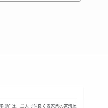
″弥助” は、二人で仲良く表家業の茶漬屋