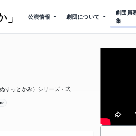
か」
劇団員
公演情報
劇団について
集
ぬすっとかみ）シリーズ・弐
be