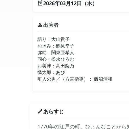
2026年03月12日（木）
event
出演者
person
語り：大山貴子
おきみ：鶴見幸子
弥助：関東亜希人
同心：松永ひろむ
お美津：高田梨乃
憐太郎：あび
町人の男／（方言指導）： 飯沼清和
あらすじ
edit
1770年の江戸の町。ひょんなことから